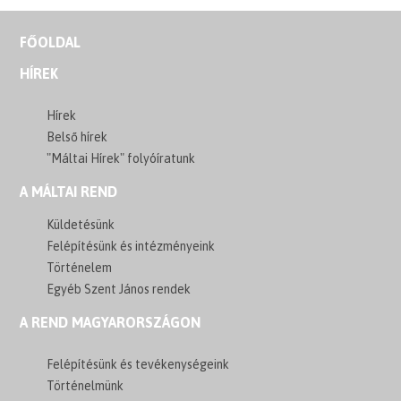
FŐOLDAL
HÍREK
Hírek
Belső hírek
"Máltai Hírek" folyóíratunk
A MÁLTAI REND
Küldetésünk
Felépítésünk és intézményeink
Történelem
Egyéb Szent János rendek
A REND MAGYARORSZÁGON
Felépítésünk és tevékenységeink
Történelmünk