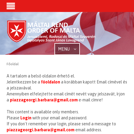
MENU
Főoldal
A tartalom a belső oldalon érhető el.
Jelentkezzen be a
főoldalon
a korábban kapott Email címével és
a jelszavával.
Amennyiben elfelejtette email címét nevét vagy jelszavát, írjon
a
piazzageorgi.barbara@gmail.com
e-mail címre!
This content is available only members.
Please
Login
with your email and password.
If you don't remember your login, please send a message to
piazzageorgi.barbara@gmail.com
email address.