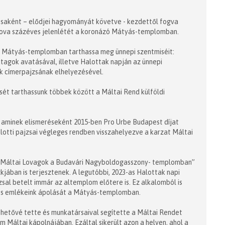
osaként – elődjei hagyományát követve - kezdettől fogva
tova százéves jelenlétét a koronázó Mátyás-templomban.
a Mátyás-templomban tarthassa meg ünnepi szentmiséit:
tagok avatásával, illetve Halottak napján az ünnepi
k címerpajzsának elhelyezésével.
sét tarthassunk többek között a Máltai Rend külföldi
– aminek elismeréseként 2015-ben Pro Urbe Budapest díjat
lotti pajzsai végleges rendben visszahelyezve a karzat Máltai
 „Máltai Lovagok a Budavári Nagyboldogasszony- templomban”
ában is terjesztenek. A legutóbbi, 2023-as Halottak napi
sal betelt immár az altemplom előtere is. Ez alkalomból is
 és emlékeink ápolását a Mátyás-templomban.
lehetővé tette és munkatársaival segítette a Máltai Rendet
Máltai kápolnájában. Ezáltal sikerült azon a helyen, ahol a