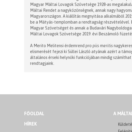
Magyar Máltai Lovagok Szövetsége 1928-as megalakulásá
Máltai Rendet a nagyközönségnek, annak nagy hagyomány
Magyarországon. A kiállítás megnyitása alkalmából 201
be a Mátyás-templomban a rendtagság részvételével. 
Magyar Szövetséget és annak a Budavári Nagyboldoga
Máltai Lovagok Szövetsége 2019. évi Beszámoló füzet
A Merito Melitensi érdemrend
pro piis meritis
nagykeres
elismerését fejezi ki Süllei László atyának azért a t
általános érseki helynöki funkciójában mindig számítha
rendtagjaink.
FŐOLDAL
A MÁLTA
HÍREK
Küldeté
Felépít