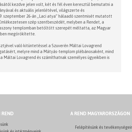
tól kezdve jelen volt, két és fél éven keresztül bemutatni a
ával és aktuális jelenlétével, világszerte és
9. szeptember 26-án „Laci atya” hálaadó szentmisét mutatott
Emlékezetesen szép szentbeszédét, melyben a Rendet, a
sszony templomban betöltött szerepét méltatta, az Magyar
ében megörökítette.
ztjével való kitüntetéssel a Szuverén Máltai Lovagrend
ámogatásért, melyre mind a Mátyás-templom plébánosaként, mind
t a Máltai Lovagrend és számíthatnak személyes ügyeikben is
I REND
A REND MAGYARORSZÁGON
sünk
Felépítésünk és tevékenységei
ésünk és intézményeink