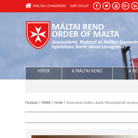
MÁLTAI LOVAGREND
KAPCSOLAT
HÍREK
A MÁLTAI REND
A R
/
/
/
Főoldal
HÍREK
Hírek
Kitüntetés Süllei László főtisztelendő atyán