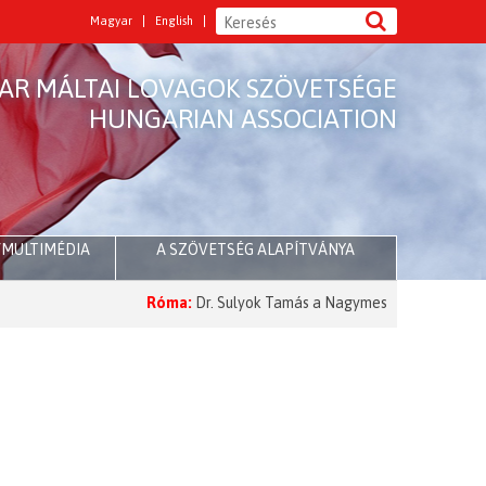
Magyar
English
AR MÁLTAI LOVAGOK SZÖVETSÉGE
HUNGARIAN ASSOCIATION
/MULTIMÉDIA
A SZÖVETSÉG ALAPÍTVÁNYA
Róma:
Dr. Sulyok Tamás a Nagymesternél
2026 Nagyböj