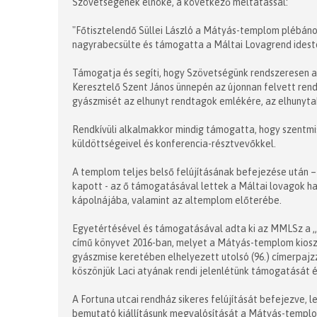
Szövetségének elnöke, a következő méltatással:
"Főtisztelendő Süllei László a Mátyás-templom plébán
nagyrabecsülte és támogatta a Máltai Lovagrend ides
Támogatja és segíti, hogy Szövetségünk rendszeresen 
Keresztelő Szent János ünnepén az újonnan felvett rend
gyászmisét az elhunyt rendtagok emlékére, az elhunyta
Rendkívüli alkalmakkor mindig támogatta, hogy szentmi
küldöttségeivel és konferencia-résztvevőkkel.
A templom teljes belső felújításának befejezése után 
kapott - az ő támogatásával lettek a Máltai lovagok ha
kápolnájába, valamint az altemplom előterébe.
Egyetértésével és támogatásával adta ki az MMLSz a
című könyvet 2016-ban, melyet a Mátyás-templom kioszkj
gyászmise keretében elhelyezett utolsó (96.) címerpajzz
köszönjük Laci atyának rendi jelenlétünk támogatását
A Fortuna utcai rendház sikeres felújítását befejezve, 
bemutató kiállításunk megvalósítását a Mátyás-templom 