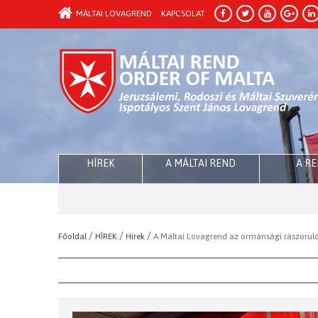
MÁLTAI LOVAGREND
KAPCSOLAT
HÍREK
A MÁLTAI REND
A R
/
/
/
Főoldal
HÍREK
Hírek
A Máltai Lovagrend az ormánsági rászoruló