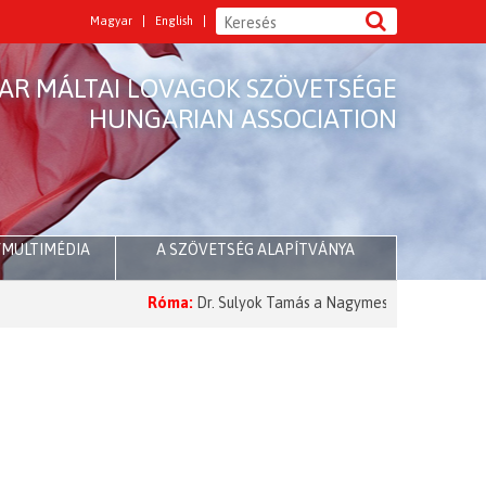
Magyar
English
AR MÁLTAI LOVAGOK SZÖVETSÉGE
HUNGARIAN ASSOCIATION
/MULTIMÉDIA
A SZÖVETSÉG ALAPÍTVÁNYA
Róma:
Dr. Sulyok Tamás a Nagymesternél
2026 Nagybö