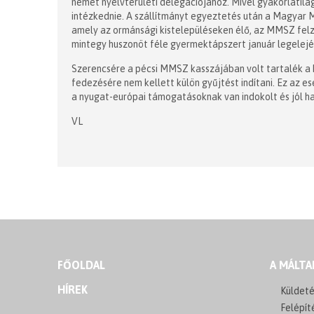
német nyelvterületi delegációjához. Mivel gyakorlatilag
intézkednie. A szállítmányt egyeztetés után a Magyar M
amely az ormánsági kistelepüléseken élő, az MMSZ felz
mintegy huszonöt féle gyermektápszert január legelejé
Szerencsére a pécsi MMSZ kasszájában volt tartalék a k
fedezésére nem kellett külön gyűjtést indítani. Ez az es
a nyugat-európai támogatásoknak van indokolt és jól ha
VL
FŐOLDAL
A MÁLTA
HÍREK
Küldeté
Felépít