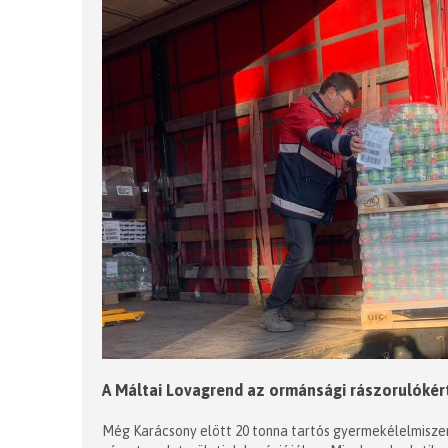
A Máltai Lovagrend az ormánsági rászorulókér
Még Karácsony elött 20 tonna tartós gyermekélelmisze