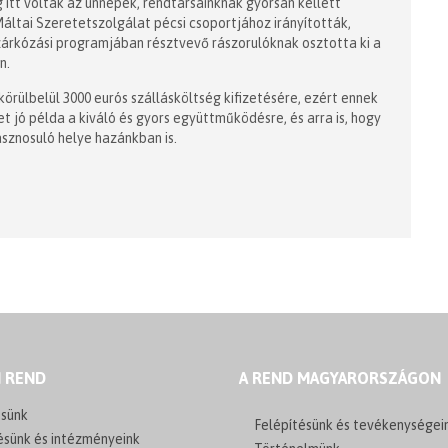
 itt voltak az ünnepek, rendtársainknak gyorsan kellett
áltai Szeretetszolgálat pécsi csoportjához irányították,
árkózási programjában résztvevő rászorulóknak osztotta ki a
n.
örülbelül 3000 eurós szállásköltség kifizetésére, ezért ennek
et jó példa a kiváló és gyors együttműködésre, és arra is, hogy
sznosuló helye hazánkban is.
I REND
A REND MAGYARORSZÁGON
sünk
Felépítésünk és tevékenységei
ésünk és intézményeink