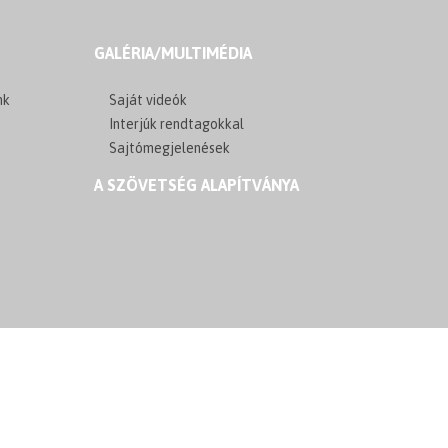
GALÉRIA/MULTIMÉDIA
nk
Saját videók
Interjúk rendtagokkal
Sajtómegjelenések
A SZÖVETSÉG ALAPÍTVÁNYA