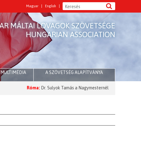
Magyar
English
AR MÁLTAI LOVAGOK SZÖVETSÉGE
HUNGARIAN ASSOCIATION
/MULTIMÉDIA
A SZÖVETSÉG ALAPÍTVÁNYA
Róma:
Dr. Sulyok Tamás a Nagymesternél
2026 Nagyböjt:
A Nagym