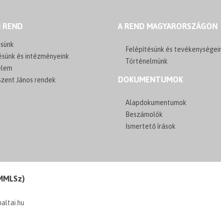
I REND
A REND MAGYARORSZÁGON
sünk
Felépítésünk és tevékenységei
ésünk és intézményeink
Történelmünk
elem
DOKUMENTUMOK
zent János rendek
Alapdokumentumok
Beszámolók
Ismertető írások
(MMLSz)
maltai.hu