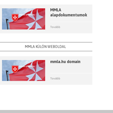
MMLA
alapdokumentumok
Tovább
MMLA KÜLÖN WEBOLDAL
mmla.hu domain
Tovább