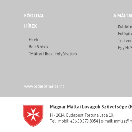
FŐOLDAL
A MÁLTA
HÍREK
Küldeté
Felépít
Hírek
Történ
Belső hírek
Egyéb S
"Máltai Hírek" folyóíratunk
www.orderofmalta.int
Magyar Máltai Lovagok Szövetsége 
H - 1014, Budapest Fortuna utca 10.
Tel.: mobil: +36 30 373 8054 | e-mail: mmlsz@