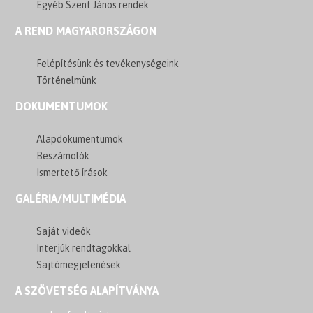
Egyéb Szent János rendek
A REND MAGYARORSZÁGON
Felépítésünk és tevékenységeink
Történelmünk
DOKUMENTUMOK
Alapdokumentumok
Beszámolók
Ismertető írások
GALÉRIA/MULTIMÉDIA
Saját videók
Interjúk rendtagokkal
Sajtómegjelenések
A SZÖVETSÉG ALAPÍTVÁNYA