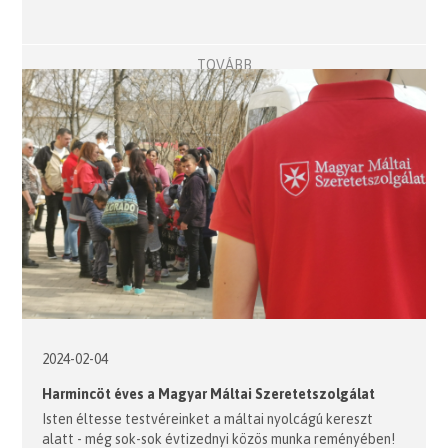
TOVÁBB
2024-02-04
Harmincöt éves a Magyar Máltai Szeretetszolgálat
Isten éltesse testvéreinket a máltai nyolcágú kereszt
alatt - még sok-sok évtizednyi közös munka reményében!