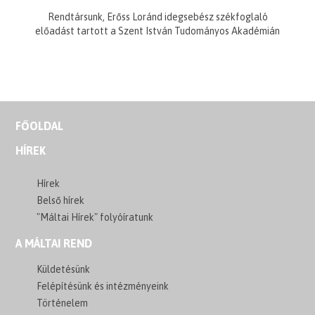
Rendtársunk, Erőss Loránd idegsebész székfoglaló
előadást tartott a Szent István Tudományos Akadémián
FŐOLDAL
HÍREK
Hírek
Belső hírek
"Máltai Hírek" folyóíratunk
A MÁLTAI REND
Küldetésünk
Felépítésünk és intézményeink
Történelem