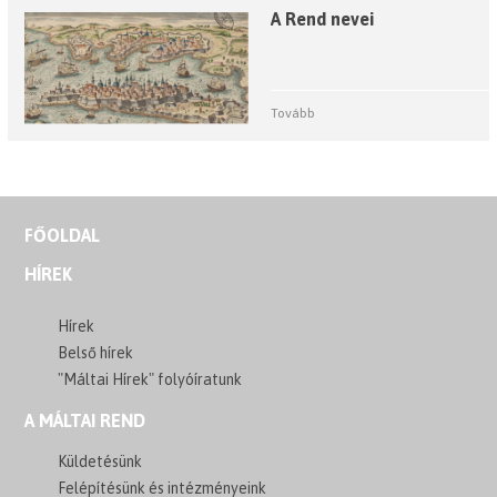
A Rend nevei
Tovább
FŐOLDAL
HÍREK
Hírek
Belső hírek
"Máltai Hírek" folyóíratunk
A MÁLTAI REND
Küldetésünk
Felépítésünk és intézményeink