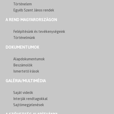
Történelem
Egyéb Szent János rendek
A REND MAGYARORSZÁGON
Felépítésünk és tevékenységeink
Történelmünk
DOKUMENTUMOK
Alapdokumentumok
Beszámolók
Ismertető írások
GALÉRIA/MULTIMÉDIA
Saját videók
Interjúk rendtagokkal
Sajtómegjelenések