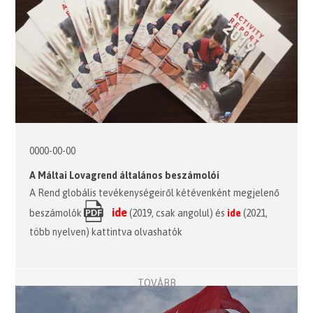
0000-00-00
A Máltai Lovagrend általános beszámolói
A Rend globális tevékenységeiről kétévenként megjelenő
ide
beszámolók
(2019, csak angolul) és
ide
(2021,
több nyelven) kattintva olvashatók
TOVÁBB