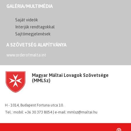
GALÉRIA/MULTIMÉDIA
Saját videók
Interjúk rendtagokkal
Sajtómegjelenések
A SZÖVETSÉG ALAPÍTVÁNYA
www.orderofmalta.int
Magyar Máltai Lovagok Szövetsége
(MMLSz)
H - 1014, Budapest Fortuna utca 10.
Tel.: mobil: +36 30 373 8054 | e-mail: mmlsz@maltai.hu