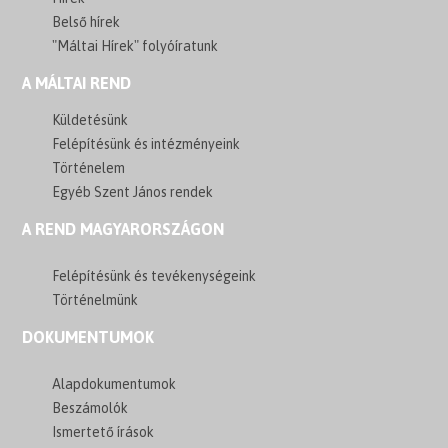
Belső hírek
"Máltai Hírek" folyóíratunk
A MÁLTAI REND
Küldetésünk
Felépítésünk és intézményeink
Történelem
Egyéb Szent János rendek
A REND MAGYARORSZÁGON
Felépítésünk és tevékenységeink
Történelmünk
DOKUMENTUMOK
Alapdokumentumok
Beszámolók
Ismertető írások