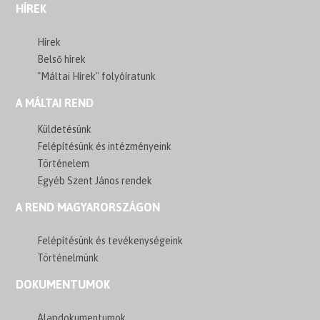
HÍREK
Hírek
Belső hírek
"Máltai Hírek" folyóíratunk
A MÁLTAI REND
Küldetésünk
Felépítésünk és intézményeink
Történelem
Egyéb Szent János rendek
A REND MAGYARORSZÁGON
Felépítésünk és tevékenységeink
Történelmünk
DOKUMENTUMOK
Alapdokumentumok