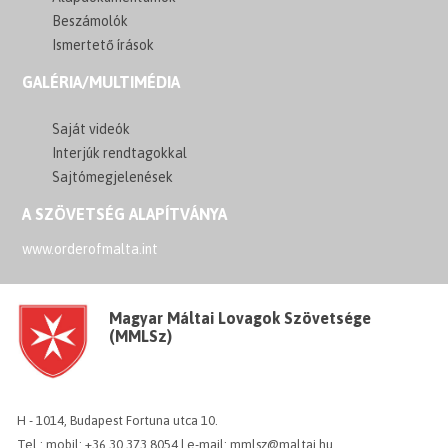
Beszámolók
Ismertető írások
GALÉRIA/MULTIMÉDIA
Saját videók
Interjúk rendtagokkal
Sajtómegjelenések
A SZÖVETSÉG ALAPÍTVÁNYA
www.orderofmalta.int
Magyar Máltai Lovagok Szövetsége
(MMLSz)
H - 1014, Budapest Fortuna utca 10.
Tel.: mobil: +36 30 373 8054 | e-mail: mmlsz@maltai.hu