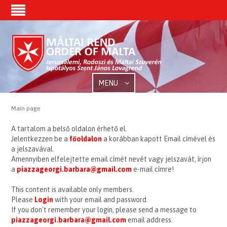
MENU
Main page
A tartalom a belső oldalon érhető el.
Jelentkezzen be a
főoldalon
a korábban kapott Email címével és
a jelszavával.
Amennyiben elfelejtette email címét nevét vagy jelszavát, írjon
a
piazzageorgi.barbara@gmail.com
e-mail címre!
This content is available only members.
Please
Login
with your email and password.
If you don't remember your login, please send a message to
piazzageorgi.barbara@gmail.com
email address.