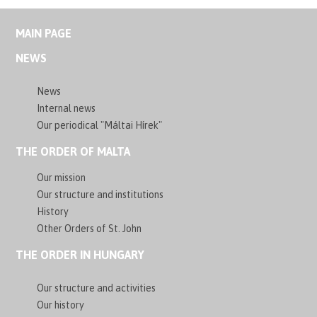
MAIN PAGE
NEWS
News
Internal news
Our periodical "Máltai Hírek"
THE ORDER OF MALTA
Our mission
Our structure and institutions
History
Other Orders of St. John
THE ORDER IN HUNGARY
Our structure and activities
Our history