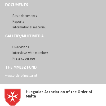
DOCUMENTS
Basic documents
Reports
Informational material
GALLERY/MULTIMEDIA
Own videos
Interviews with members
Press coverage
THE MMLSZ FUND
www.orderofmalta.int
Hungarian Association of the Order of
Malta