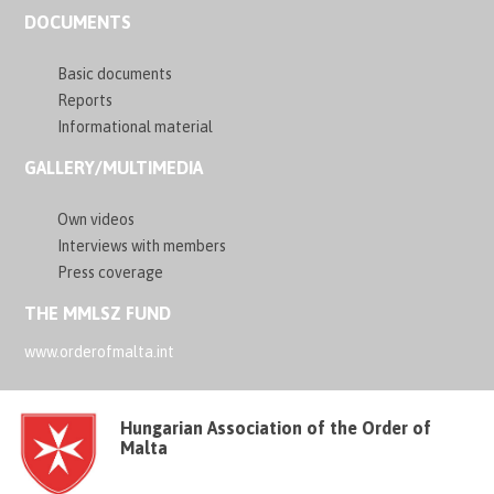
DOCUMENTS
Basic documents
Reports
Informational material
GALLERY/MULTIMEDIA
Own videos
Interviews with members
Press coverage
THE MMLSZ FUND
www.orderofmalta.int
Hungarian Association of the Order of
Malta