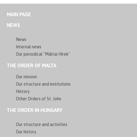
MAIN PAGE
NEWS
News
Internal news
Our periodical "Máltai Hírek"
THE ORDER OF MALTA
Our mission
Our structure and institutions
History
Other Orders of St. John
THE ORDER IN HUNGARY
Our structure and activities
Our history