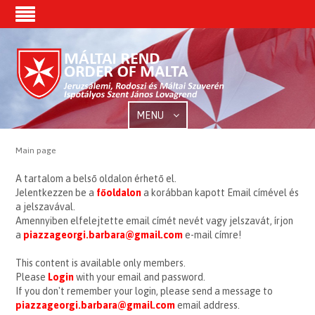
MENU
Main page
A tartalom a belső oldalon érhető el.
Jelentkezzen be a
főoldalon
a korábban kapott Email címével és
a jelszavával.
Amennyiben elfelejtette email címét nevét vagy jelszavát, írjon
a
piazzageorgi.barbara@gmail.com
e-mail címre!
This content is available only members.
Please
Login
with your email and password.
If you don't remember your login, please send a message to
piazzageorgi.barbara@gmail.com
email address.