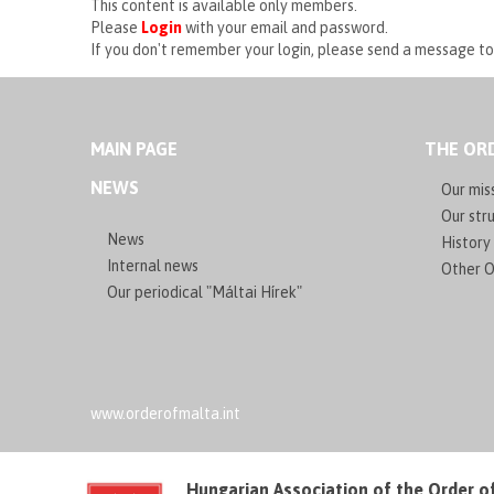
This content is available only members.
Please
Login
with your email and password.
If you don't remember your login, please send a message t
MAIN PAGE
THE ORD
NEWS
Our mis
Our stru
News
History
Internal news
Other O
Our periodical "Máltai Hírek"
www.orderofmalta.int
Hungarian Association of the Order o