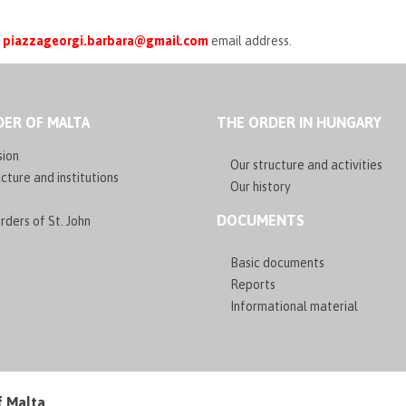
o
piazzageorgi.barbara@gmail.com
email address.
ER OF MALTA
THE ORDER IN HUNGARY
sion
Our structure and activities
cture and institutions
Our history
DOCUMENTS
rders of St. John
Basic documents
Reports
Informational material
f Malta