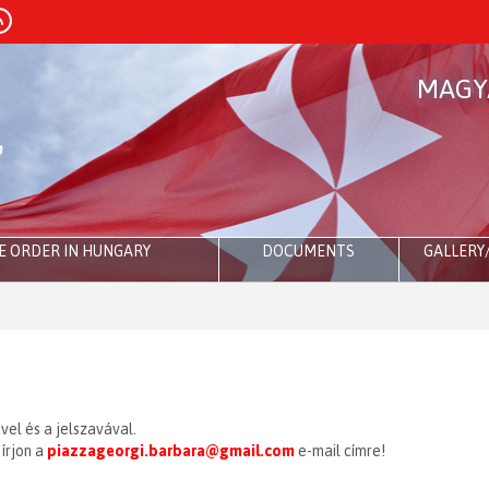
MAGY
E ORDER IN HUNGARY
DOCUMENTS
GALLERY
el és a jelszavával.
írjon a
piazzageorgi.barbara@gmail.com
e-mail címre!