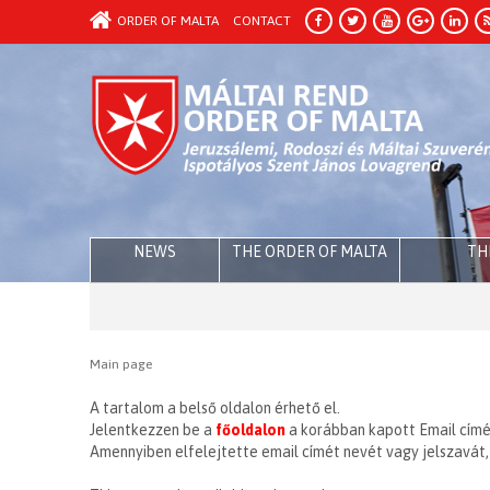
ORDER OF MALTA
CONTACT
NEWS
THE ORDER OF MALTA
TH
Main page
A tartalom a belső oldalon érhető el.
Jelentkezzen be a
főoldalon
a korábban kapott Email címév
Amennyiben elfelejtette email címét nevét vagy jelszavát, 