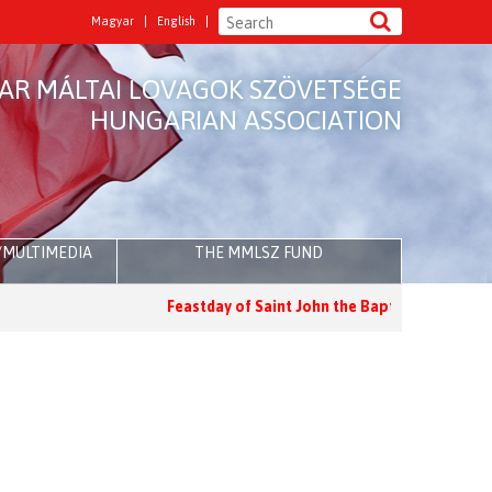
Magyar
English
AR MÁLTAI LOVAGOK SZÖVETSÉGE
HUNGARIAN ASSOCIATION
/MULTIMEDIA
THE MMLSZ FUND
Feastday of Saint John the Baptist
Holy Mass for 