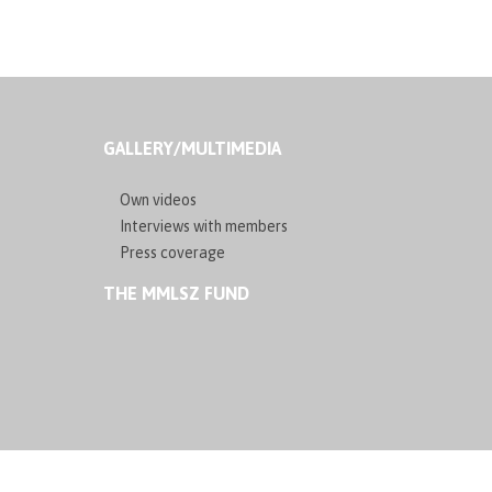
GALLERY/MULTIMEDIA
Own videos
Interviews with members
Press coverage
THE MMLSZ FUND