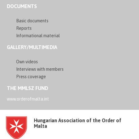
DOCUMENTS
Basic documents
Reports
Informational material
GALLERY/MULTIMEDIA
Own videos
Interviews with members
Press coverage
THE MMLSZ FUND
www.orderofmalta.int
Hungarian Association of the Order of
Malta