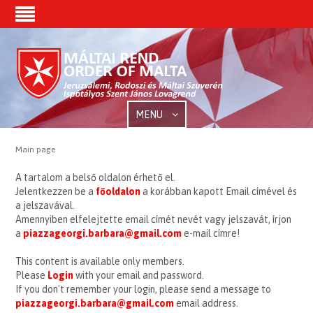
MENU
Main page
A tartalom a belső oldalon érhető el.
Jelentkezzen be a
főoldalon
a korábban kapott Email címével és
a jelszavával.
Amennyiben elfelejtette email címét nevét vagy jelszavát, írjon
a
piazzageorgi.barbara@gmail.com
e-mail címre!
This content is available only members.
Please
Login
with your email and password.
If you don't remember your login, please send a message to
piazzageorgi.barbara@gmail.com
email address.