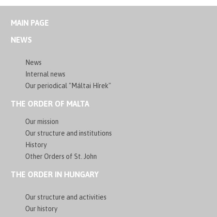
MAIN PAGE
NEWS
News
Internal news
Our periodical "Máltai Hírek"
THE ORDER OF MALTA
Our mission
Our structure and institutions
History
Other Orders of St. John
THE ORDER IN HUNGARY
Our structure and activities
Our history