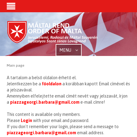
MENU
Main page
A tartalom a belső oldalon érhető el.
Jelentkezzen be a
főoldalon
a korábban kapott Email címével és
a jelszavával.
Amennyiben elfelejtette email címét nevét vagy jelszavát, írjon
a
piazzageorgi.barbara@gmail.com
e-mail címre!
This content is available only members.
Please
Login
with your email and password.
If you don't remember your login, please send a message to
piazzageorgi.barbara@gmail.com
email address.