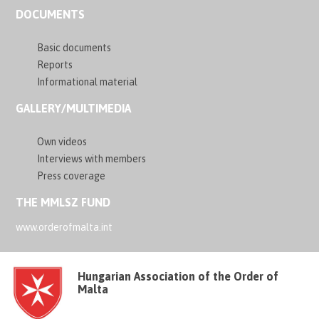
DOCUMENTS
Basic documents
Reports
Informational material
GALLERY/MULTIMEDIA
Own videos
Interviews with members
Press coverage
THE MMLSZ FUND
www.orderofmalta.int
Hungarian Association of the Order of
Malta