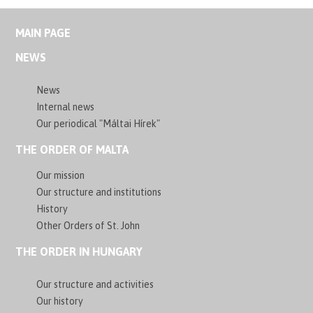
MAIN PAGE
NEWS
News
Internal news
Our periodical "Máltai Hírek"
THE ORDER OF MALTA
Our mission
Our structure and institutions
History
Other Orders of St. John
THE ORDER IN HUNGARY
Our structure and activities
Our history