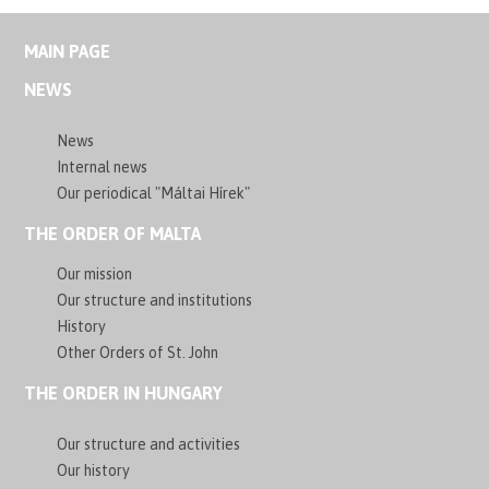
MAIN PAGE
NEWS
News
Internal news
Our periodical "Máltai Hírek"
THE ORDER OF MALTA
Our mission
Our structure and institutions
History
Other Orders of St. John
THE ORDER IN HUNGARY
Our structure and activities
Our history