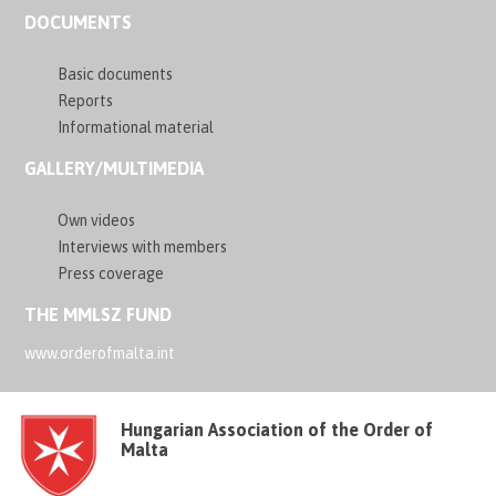
DOCUMENTS
Basic documents
Reports
Informational material
GALLERY/MULTIMEDIA
Own videos
Interviews with members
Press coverage
THE MMLSZ FUND
www.orderofmalta.int
Hungarian Association of the Order of
Malta