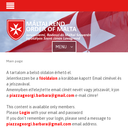
MENU
Main page
A tartalom a belső oldalon érhető el.
Jelentkezzen be a
főoldalon
a korábban kapott Email címével és
a jelszavával.
Amennyiben elfelejtette email címét nevét vagy jelszavát, írjon
a
piazzageorgi.barbara@gmail.com
e-mail címre!
This content is available only members.
Please
Login
with your email and password.
If you don't remember your login, please send a message to
piazzageorgi.barbara@gmail.com
email address.