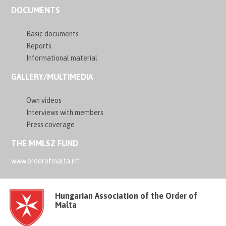
DOCUMENTS
Basic documents
Reports
Informational material
GALLERY/MULTIMEDIA
Own videos
Interviews with members
Press coverage
THE MMLSZ FUND
www.orderofmalta.int
Hungarian Association of the Order of
Malta