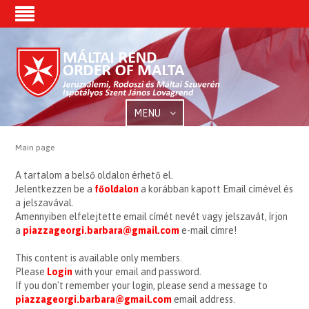
MENU
Main page
A tartalom a belső oldalon érhető el.
Jelentkezzen be a
főoldalon
a korábban kapott Email címével és
a jelszavával.
Amennyiben elfelejtette email címét nevét vagy jelszavát, írjon
a
piazzageorgi.barbara@gmail.com
e-mail címre!
This content is available only members.
Please
Login
with your email and password.
If you don't remember your login, please send a message to
piazzageorgi.barbara@gmail.com
email address.