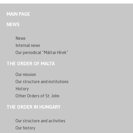
MAIN PAGE
NEWS
News
Internal news
Our periodical "Máltai Hírek"
THE ORDER OF MALTA
Our mission
Our structure and institutions
History
Other Orders of St. John
THE ORDER IN HUNGARY
Our structure and activities
Our history